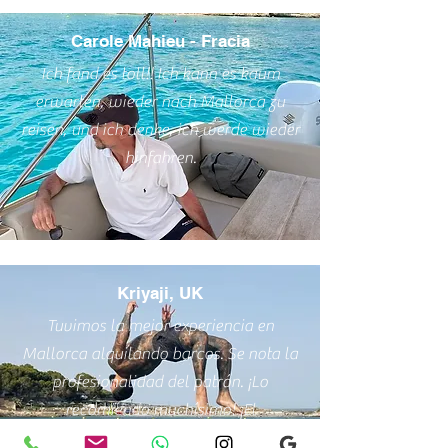
Carole Mahieu - Fracia
Ich fand es toll!! Ich kann es kaum
erwarten, wieder nach Mallorca zu
reisen, und ich denke, ich werde wieder
hinfahren.
Kriyaji, UK
Tuvimos la mejor experiencia en
Mallorca alquilando barcos. Se nota la
profesionalidad del patrón. ¡Lo
recomiendo muchísimo! ¡El
entretenimiento es fantástico!