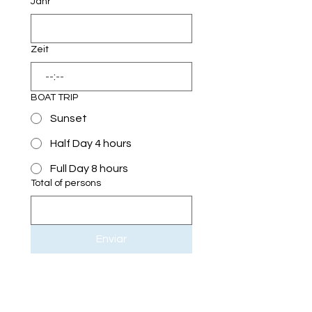
Jahr
Zeit
:
BOAT TRIP
Sunset
Half Day 4 hours
Full Day 8 hours
Total of persons
Enviar