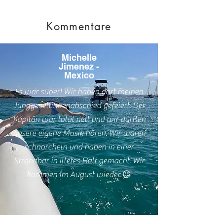
Kommentare
Michelle
Jimenez -
Mexico
Es war super! Wir haben dort meinen
Junggesellinnenabschied gefeiert. Der
Kapitän war total nett und wir durften
unsere eigene Musik hören. Wir waren
schnorcheln und haben in einer
Strandbar in Illetes Halt gemacht. Wir
kommen im August wieder 😉